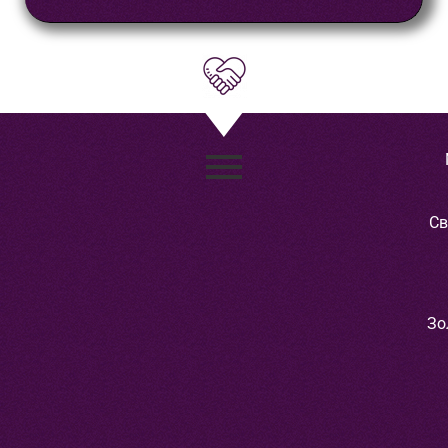
Св
Зо