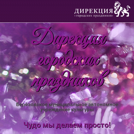
Дирекция
городских
праздников
Берёзовское муниципальное автономное
учреждение культуры
Чудо мы делаем просто!