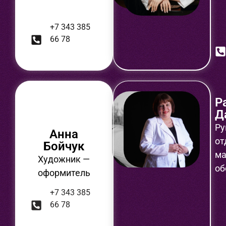
+7 343 385
66 78
Р
Д
Ру
Анна
от
Бойчук
ма
Художник —
об
оформитель
+7 343 385
66 78