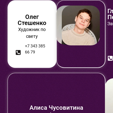
Г
Олег
П
Стешенко
Зв
Художник по
свету
+7 343 385
66 79
Алиса Чусовитина