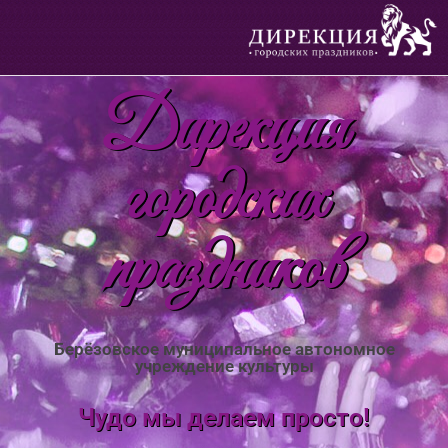
Дирекция
городских
праздников
Берёзовское муниципальное автономное
учреждение культуры
Чудо мы делаем просто!