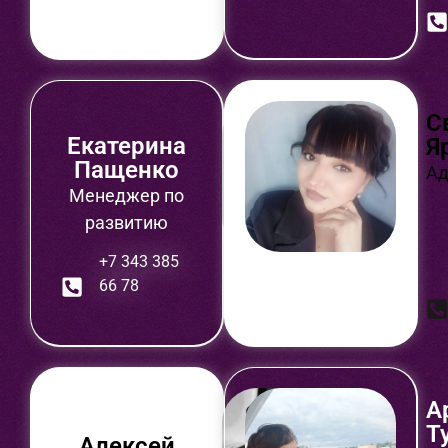
С
Екатерина
Я
Пащенко
Ад
Менеджер по
развитию
+7 343 385
66 78
А
Т
Алексей