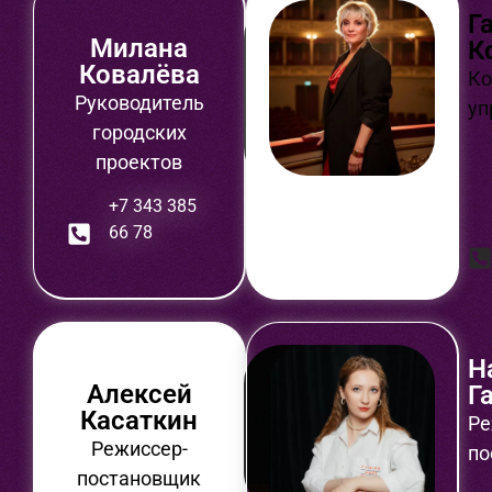
Г
Милана
К
Ковалёва
Ко
Руководитель
уп
городских
проектов
+7 343 385
66 78
Н
Алексей
Г
Касаткин
Ре
Режиссер-
по
постановщик