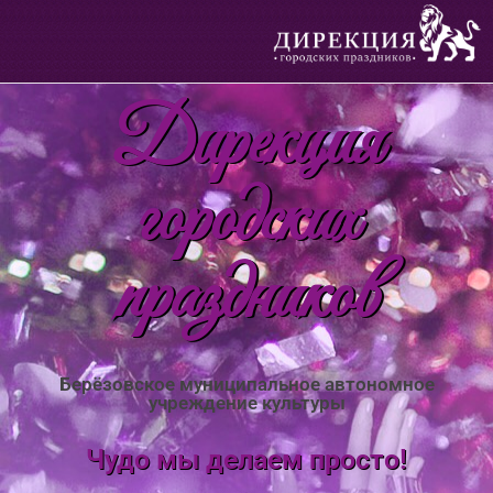
Дирекция
городских
праздников
Берёзовское муниципальное автономное
учреждение культуры
Чудо мы делаем просто!