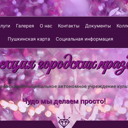
слуги
Галерея
О нас
Контакты
Документы
Колл
Пушкинская карта
Социальная информация
ция городских праз
зовское муниципальное автономное учреждение кул
Чудо мы делаем просто!