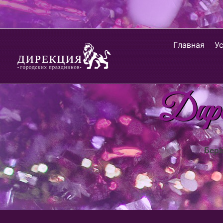
Главная
У
Дирек
Берё