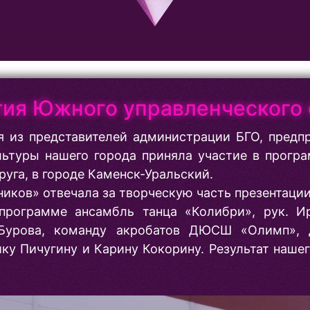
тия Южного управленческого 
 из представителей администрации БГО, предп
ьтуры нашего города приняла участие в прогр
уга, в городе Каменск-Уральский.
иков» отвечала за творческую часть презентации
программе ансамбль танца «Колибри», рук. И
 Бурова, команду акробатов ДЮСШ «Олимп», 
ку Пичугину и Карину Кокорину. Результат нашег