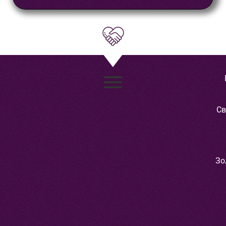
Св
Зо