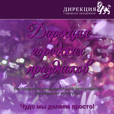
Дирекция
городских
праздников
Берёзовское муниципальное автономное
учреждение культуры
Чудо мы делаем просто!