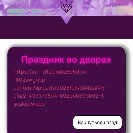
Праздник во дворах
https://xn--d1acibj8a6b5d.xn-
-80aswg/wp-
content/uploads/2025/08/3842af45-
03e2-4933-95c4-692beb393b92-1-
scaled.webp
Вернуться назад