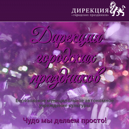
Дирекция
городских
праздников
Берёзовское муниципальное автономное
учреждение культуры
Чудо мы делаем просто!