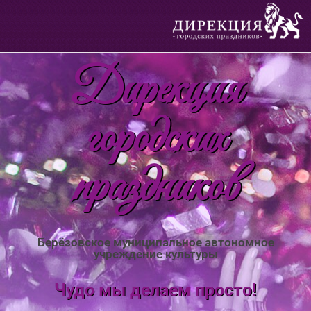
Дирекция
городских
праздников
Берёзовское муниципальное автономное
учреждение культуры
Чудо мы делаем просто!