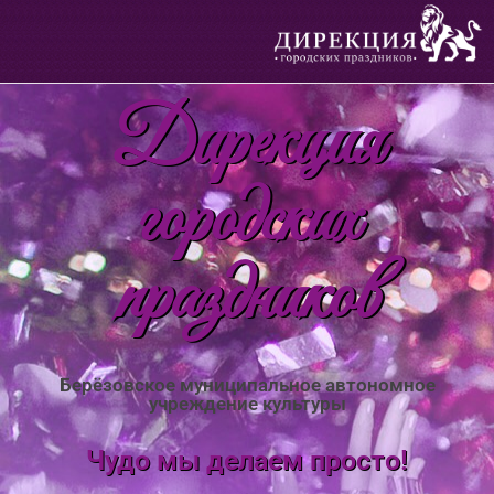
Дирекция
городских
праздников
Берёзовское муниципальное автономное
учреждение культуры
Чудо мы делаем просто!