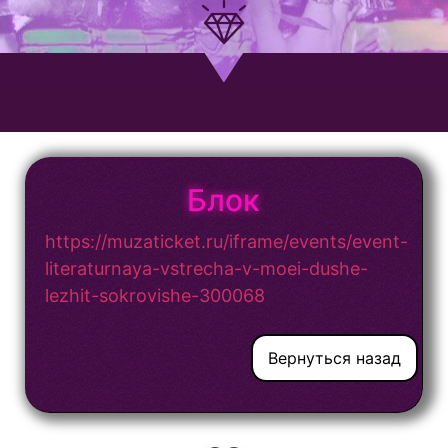
Блок
https://muzaticket.ru/iframe/events/event-
literaturnaya-vstrecha-v-moei-dushe-
lezhit-sokrovishe-300068
Вернуться назад