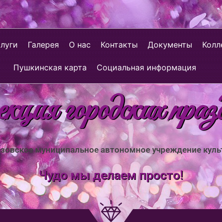
слуги
Галерея
О нас
Контакты
Документы
Колл
Пушкинская карта
Социальная информация
ция городских праз
зовское муниципальное автономное учреждение кул
Чудо мы делаем просто!