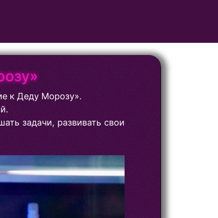
розу»
е к Деду Морозу».
й.
ать задачи, развивать свои