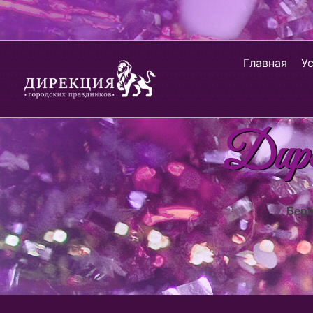
Главная
У
Дирек
Берё