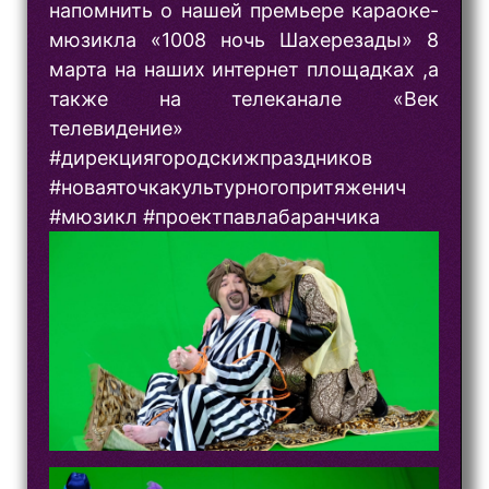
напомнить о нашей премьере караоке-
мюзикла «1008 ночь Шахерезады» 8
марта на наших интернет площадках ,а
также на телеканале «Век
телевидение»
#дирекциягородскижпраздников
#новаяточкакультурногопритяженич
#мюзикл #проектпавлабаранчика