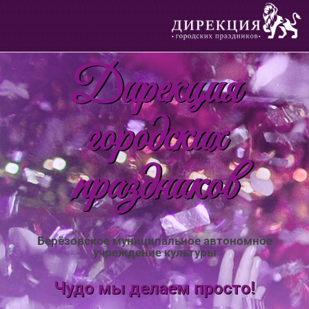
Дирекция
городских
праздников
Берёзовское муниципальное автономное
учреждение культуры
Чудо мы делаем просто!