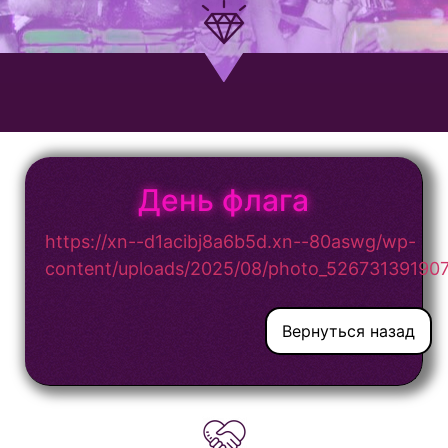
День флага
https://xn--d1acibj8a6b5d.xn--80aswg/wp-
content/uploads/2025/08/photo_52673139190
Вернуться назад