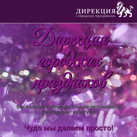
Дирекция
городских
праздников
Берёзовское муниципальное автономное
учреждение культуры
Чудо мы делаем просто!