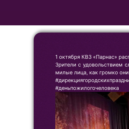
1 октября КВЗ «Парнас» рас
Зрители с удовольствием с
милые лица, как громко они
#дирекциягородскихпразд
#деньпожилогочеловека