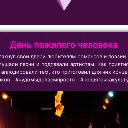
День пожилого человека
пахнул свои двери любителям романсов и поэзии
лушали песни и подпевали артистам. Как приятн
 аплодировали тем, кто приготовил для них конц
ников #чудомыделаемпросто #новаяточкакульт