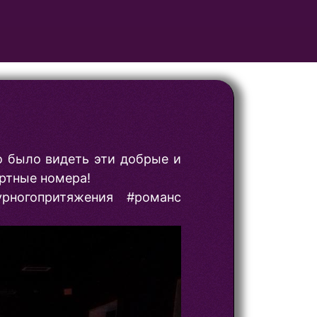
о было видеть эти добрые и
ертные номера!
урногопритяжения #романс