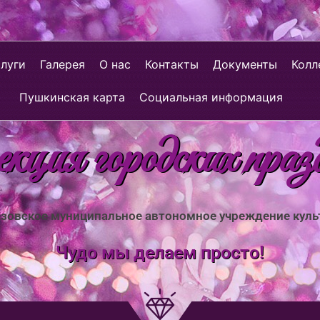
слуги
Галерея
О нас
Контакты
Документы
Колл
Пушкинская карта
Социальная информация
ция городских праз
зовское муниципальное автономное учреждение кул
Чудо мы делаем просто!