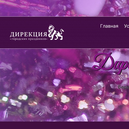
Главная
У
Дирек
Берё