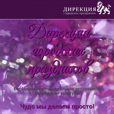
Дирекция
городских
праздников
Берёзовское муниципальное автономное
учреждение культуры
Чудо мы делаем просто!