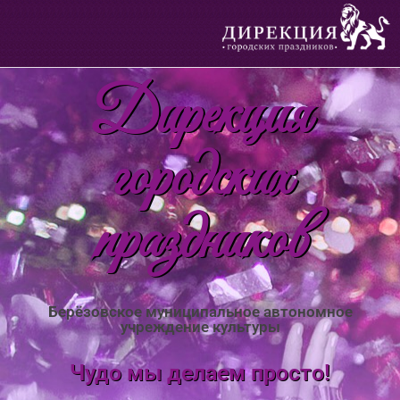
Дирекция
городских
праздников
Берёзовское муниципальное автономное
учреждение культуры
Чудо мы делаем просто!