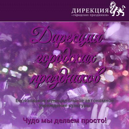
Дирекция
городских
праздников
Берёзовское муниципальное автономное
учреждение культуры
Чудо мы делаем просто!