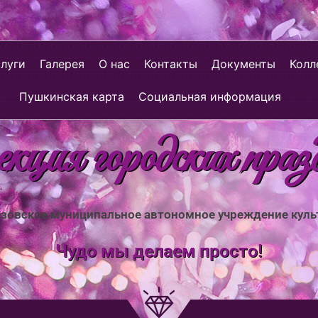
слуги
Галерея
О нас
Контакты
Документы
Колл
Пушкинская карта
Социальная информация
ция городских праз
зовское муниципальное автономное учреждение кул
Чудо мы делаем просто!