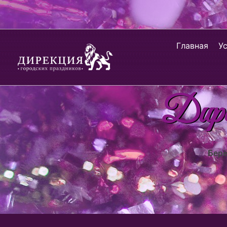
Главная
У
Дирек
Берё