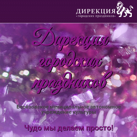
Дирекция
городских
праздников
Берёзовское муниципальное автономное
учреждение культуры
Чудо мы делаем просто!