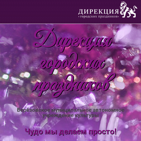
Дирекция
городских
праздников
Берёзовское муниципальное автономное
учреждение культуры
Чудо мы делаем просто!