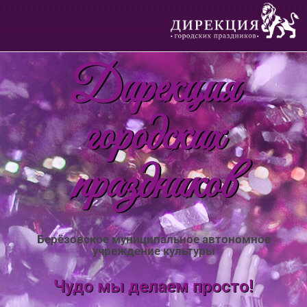
Дирекция
городских
праздников
Берёзовское муниципальное автономное
учреждение культуры
Чудо мы делаем просто!