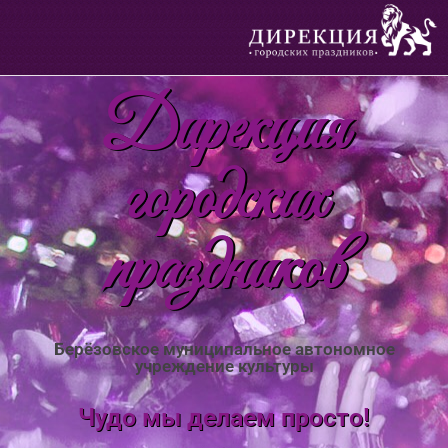
Дирекция
городских
праздников
Берёзовское муниципальное автономное
учреждение культуры
Чудо мы делаем просто!