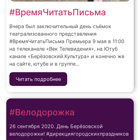
#ВремяЧитатьПисьма
Вчера был заключительный день съёмок
театрализованного представления
#ВремяЧитатьПисьма Премьера 9 мая в 11:00
на телеканале «Век Телевидения», на Ютуб
канале «Берёзовский.Культура» и конечно же
на сайте, ютубе и в группе...
Читать подробнее
#Велодорожка
26 сентября 2020. День Берёзовской
велодорожки! #дирекциягородскихпраздников