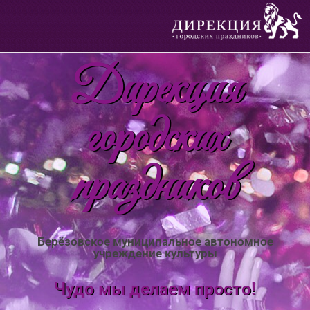
Дирекция
городских
праздников
Берёзовское муниципальное автономное
учреждение культуры
Чудо мы делаем просто!