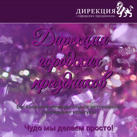
Дирекция
городских
праздников
Берёзовское муниципальное автономное
учреждение культуры
Чудо мы делаем просто!