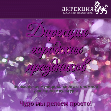
Дирекция
городских
праздников
Берёзовское муниципальное автономное
учреждение культуры
Чудо мы делаем просто!