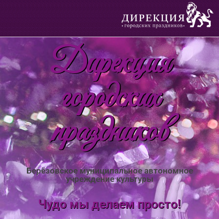
Дирекция
городских
праздников
Берёзовское муниципальное автономное
учреждение культуры
Чудо мы делаем просто!