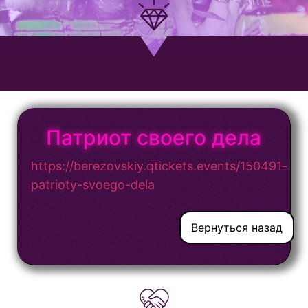
Патриот своего дела
https://berezovskiy.qtickets.events/150491-
patrioty-svoego-dela
Вернуться назад