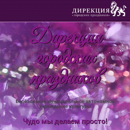
Дирекция
городских
праздников
Берёзовское муниципальное автономное
учреждение культуры
Чудо мы делаем просто!