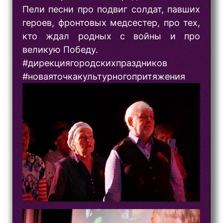
Пели песни про подвиг солдат, павших
героев, фронтовых медсестер, про тех,
кто ждал родных с войны и про
великую Победу.
#дирекциягородскихпраздников
#новаяточкакультурногопритяжения