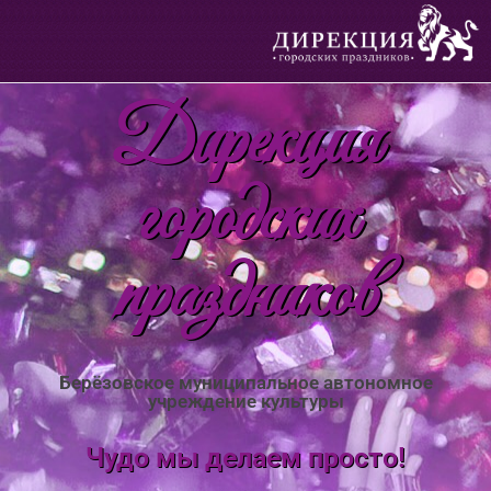
Дирекция
городских
праздников
Берёзовское муниципальное автономное
учреждение культуры
Чудо мы делаем просто!