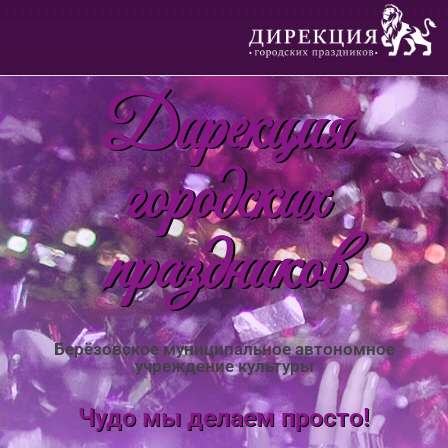
Дирекция
городских
праздников
Берёзовское муниципальное автономное
учреждение культуры
Чудо мы делаем просто!