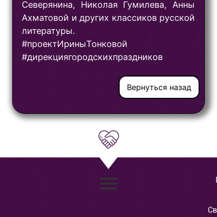
Северянина, Николая Гумилева, Анны
Ахматовой и других классиков русской
литературы.
#проектИриныТонковой
#дирекциягородскихпраздников
Вернуться назад
Св