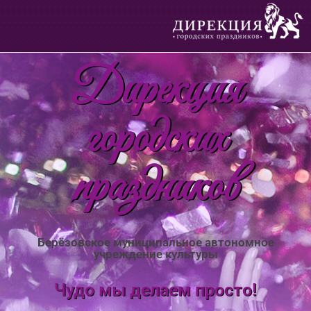
Дирекция
городских
праздников
Берёзовское муниципальное автономное
учреждение культуры
Чудо мы делаем просто!