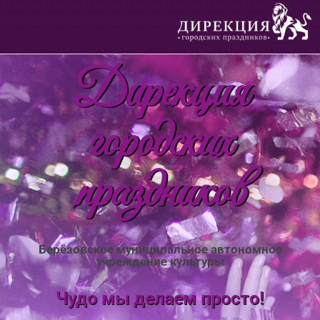
Дирекция
городских
праздников
Берёзовское муниципальное автономное
учреждение культуры
Чудо мы делаем просто!