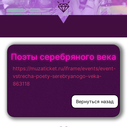
Поэты серебряного века
https://muzaticket.ru/iframe/events/event-
vstrecha-poety-serebryanogo-veka-
863118
Вернуться назад