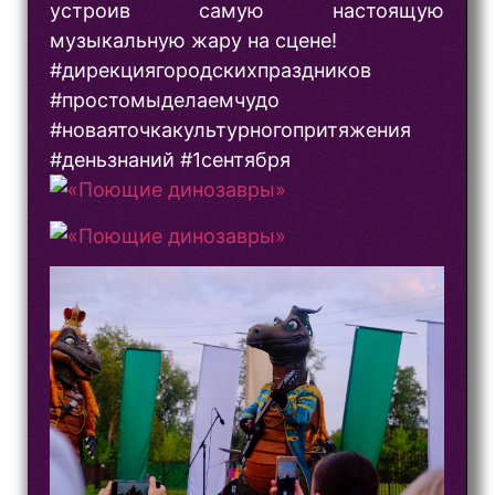
устроив самую настоящую
музыкальную жару на сцене!
#дирекциягородскихпраздников
#простомыделаемчудо
#новаяточкакультурногопритяжения
#деньзнаний #1сентября