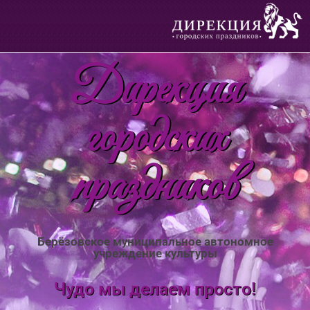
Дирекция
городских
праздников
Берёзовское муниципальное автономное
учреждение культуры
Чудо мы делаем просто!