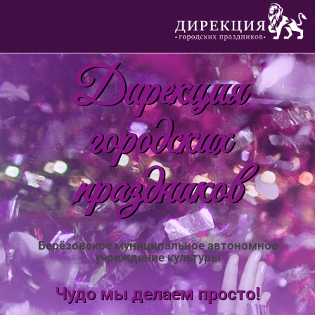
Дирекция
городских
праздников
Берёзовское муниципальное автономное
учреждение культуры
Чудо мы делаем просто!