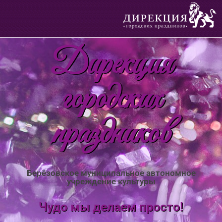
Дирекция
городских
праздников
Берёзовское муниципальное автономное
учреждение культуры
Чудо мы делаем просто!