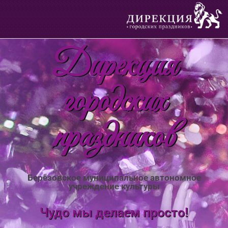
Дирекция
городских
праздников
Берёзовское муниципальное автономное
учреждение культуры
Чудо мы делаем просто!