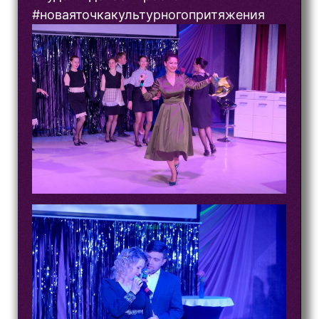
#новаяточкакультурногопритяжения