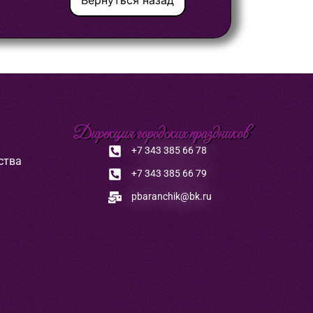
Вернуться назад
Дирекция городских праздников
+7 343 385 66 78
ства
+7 343 385 66 79
pbaranchik@bk.ru