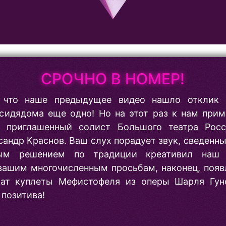
СРОЧНО В НОМЕР!
, что наше предыдущее видео нашло отклик 
сидядома еще одно! Но на этот раз к нам прим
, приглашенный солист Большого театра Росс
андр Краснов. Ваш слух порадует звук, сведенн
ным решением по традиции креативил наш
вашим многочисленным просьбам, наконец, появл
чат куплеты Мефистофеля из оперы Шарля Гун
позитива!