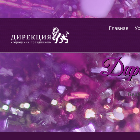
Главная
У
Дирек
Берё