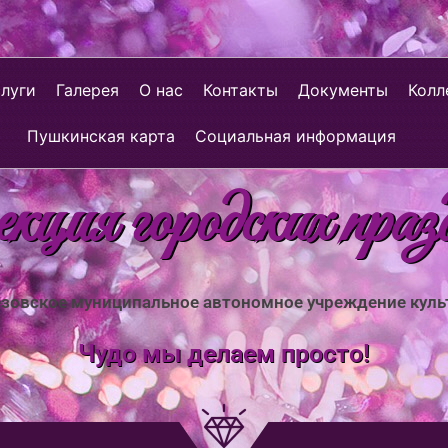
слуги
Галерея
О нас
Контакты
Документы
Колл
Пушкинская карта
Социальная информация
ция городских праз
зовское муниципальное автономное учреждение кул
Чудо мы делаем просто!