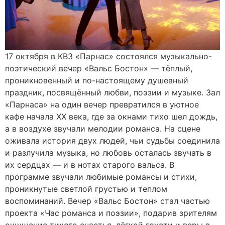
17 октября в КВЗ «Парнас» состоялся музыкально-
поэтический вечер «Вальс Бостон» — тёплый,
проникновенный и по-настоящему душевный
праздник, посвящённый любви, поэзии и музыке. Зал
«Парнаса» на один вечер превратился в уютное
кафе начала XX века, где за окнами тихо шел дождь,
а в воздухе звучали мелодии романса. На сцене
оживала история двух людей, чьи судьбы соединила
и разлучила музыка, но любовь осталась звучать в
их сердцах — и в нотах старого вальса. В
программе звучали любимые романсы и стихи,
проникнутые светлой грустью и теплом
воспоминаний. Вечер «Вальс Бостон» стал частью
проекта «Час романса и поэзии», подарив зрителям
ощущение тихого счастья, лёгкой грусти и веры в