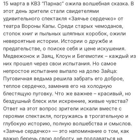
15 марта в КВЗ “Парнас” ожила волшебная сказка. В
этот день зрители стали свидетелями
удивительного спектакля «Заячье сердечко» от
театра Вороны Капы. Среди старых чемоданов,
стопок книг и пыльных шляпных коробок, ожили
невероятные истории. Истории о дружбе и
предательстве, о поиске себя и цене искушения.
Медвежонок и Заяц, Клоун и Бегемотик – каждый из
них прошел через свои испытания. Но самое
непростое испытание выпало на долю Зайца:
Пуговичная ведьма решила забрать его доброе,
теплое сердечко, заменив его на холодную
блестящую пуговку. Что же важнее – красивый, но
бездушный блеск или искренние, живые чувства?
Ответ на этот вопрос зрители искали вместе с
героями спектакля, погружаясь в трогательную и
глубокую историю, полную волшебства и смыслов.
«Заячье сердечко» — это напоминание о том, как
важно беречь свою доброту, не поддаваться на