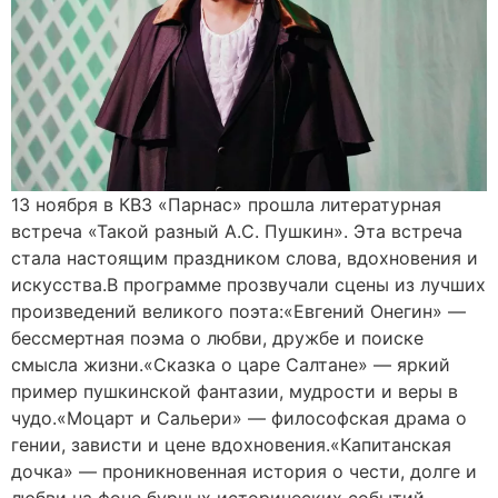
13 ноября в КВЗ «Парнас» прошла литературная
встреча «Такой разный А.С. Пушкин». Эта встреча
стала настоящим праздником слова, вдохновения и
искусства.В программе прозвучали сцены из лучших
произведений великого поэта:«Евгений Онегин» —
бессмертная поэма о любви, дружбе и поиске
смысла жизни.«Сказка о царе Салтане» — яркий
пример пушкинской фантазии, мудрости и веры в
чудо.«Моцарт и Сальери» — философская драма о
гении, зависти и цене вдохновения.«Капитанская
дочка» — проникновенная история о чести, долге и
любви на фоне бурных исторических событий.