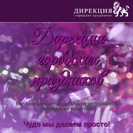
Дирекция
городских
праздников
Берёзовское муниципальное автономное
учреждение культуры
Чудо мы делаем просто!