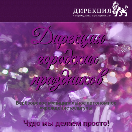
Дирекция
городских
праздников
Берёзовское муниципальное автономное
учреждение культуры
Чудо мы делаем просто!