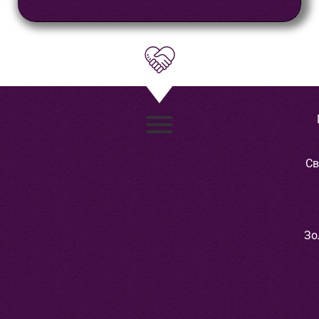
Св
Зо