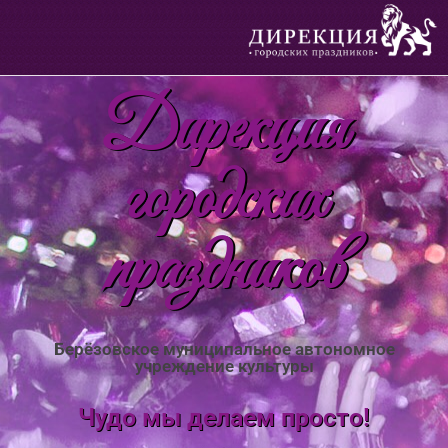
Дирекция
городских
праздников
Берёзовское муниципальное автономное
учреждение культуры
Чудо мы делаем просто!