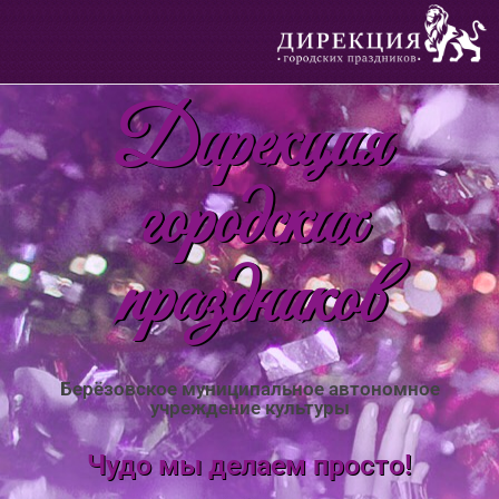
Дирекция
городских
праздников
Берёзовское муниципальное автономное
учреждение культуры
Чудо мы делаем просто!