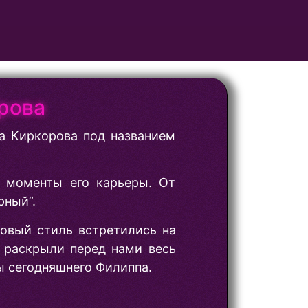
рова
а Киркорова под названием
е моменты его карьеры. От
рный”.
новый стиль встретились на
— раскрыли перед нами весь
ны сегодняшнего Филиппа.