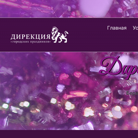
Главная
У
Дирек
Берё