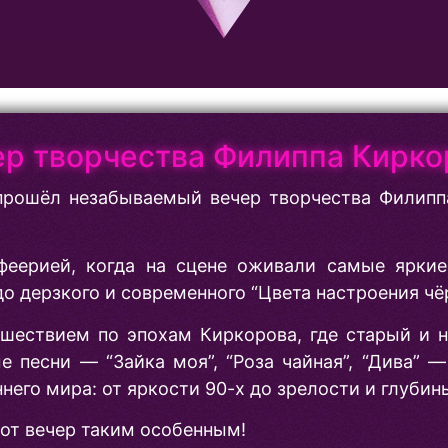
ер творчества Филиппа Кирко
 прошёл незабываемый вечер творчества Филипп
феерией, когда на сцене оживали самые ярки
до дерзкого и современного “Цвета настроения чё
шествием по эпохам Киркорова, где старый и 
е песни — “Зайка моя”, “Роза чайная”, “Дива” 
ннего мира: от яркости 90-х до зрелости и глуби
тот вечер таким особенным!