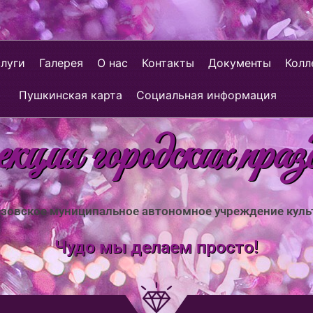
слуги
Галерея
О нас
Контакты
Документы
Колл
Пушкинская карта
Социальная информация
ция городских праз
зовское муниципальное автономное учреждение кул
Чудо мы делаем просто!