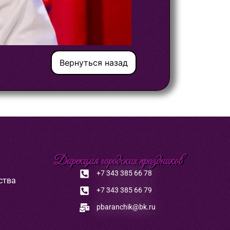
Вернуться назад
Дирекция городских праздников
+7 343 385 66 78
ства
+7 343 385 66 79
pbaranchik@bk.ru