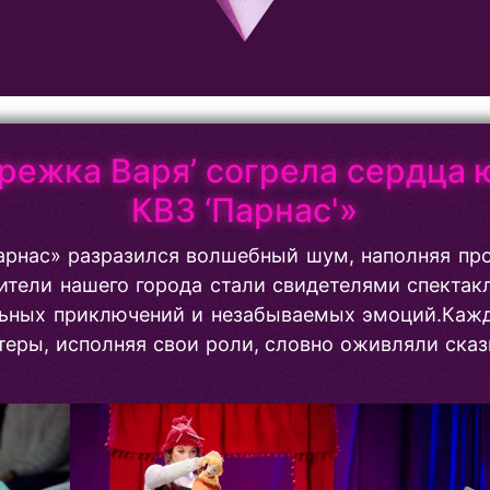
режка Варя’ согрела сердца 
КВЗ ‘Парнас'»
Парнас» разразился волшебный шум, наполняя пр
ители нашего города стали свидетелями спектак
льных приключений и незабываемых эмоций.Каж
теры, исполняя свои роли, словно оживляли сказ