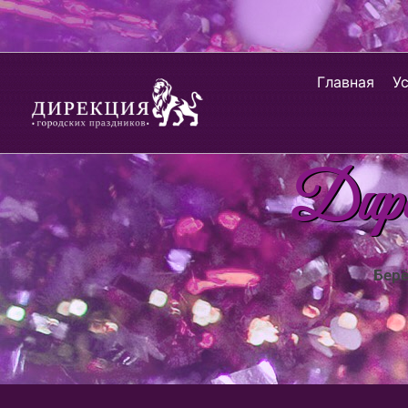
Главная
У
Дирек
Берё