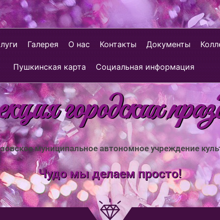
слуги
Галерея
О нас
Контакты
Документы
Колл
Пушкинская карта
Социальная информация
ция городских праз
зовское муниципальное автономное учреждение кул
Чудо мы делаем просто!