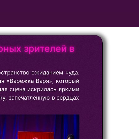
юных зрителей в
остранство ожиданием чуда.
ля «Варежка Варя», который
дая сцена искрилась яркими
ку, запечатленную в сердцах