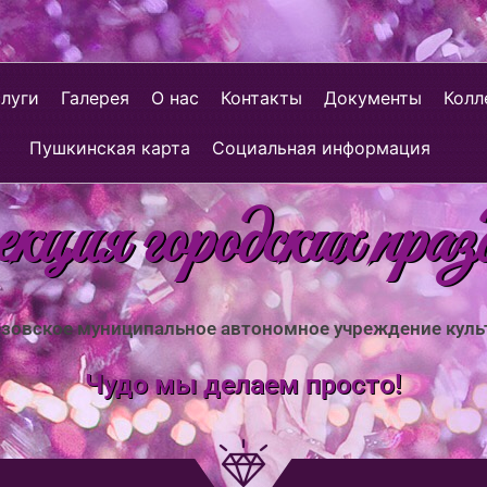
слуги
Галерея
О нас
Контакты
Документы
Колл
Пушкинская карта
Социальная информация
ция городских праз
зовское муниципальное автономное учреждение кул
Чудо мы делаем просто!