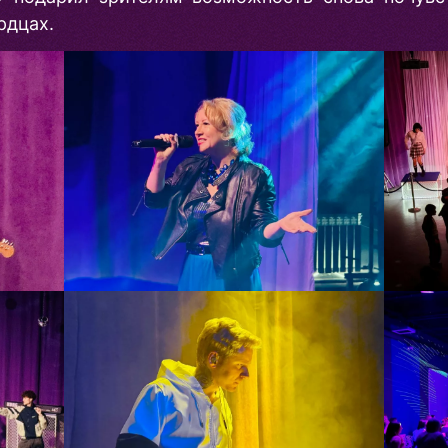
рдцах.