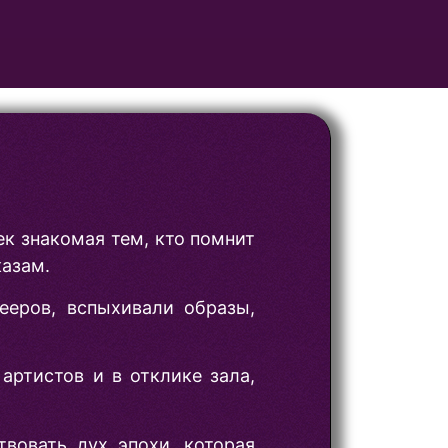
к знакомая тем, кто помнит
казам.
ееров, вспыхивали образы,
артистов и в отклике зала,
вовать дух эпохи, которая