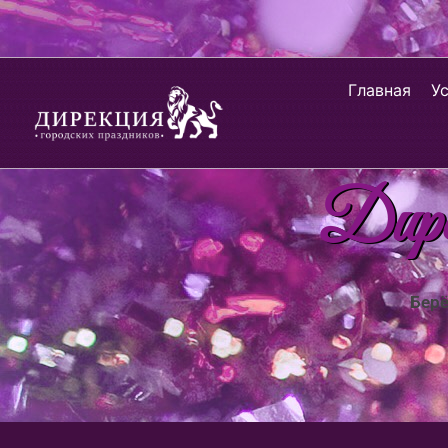
Главная
У
Дирек
Берё