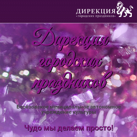
Дирекция
городских
праздников
Берёзовское муниципальное автономное
учреждение культуры
Чудо мы делаем просто!