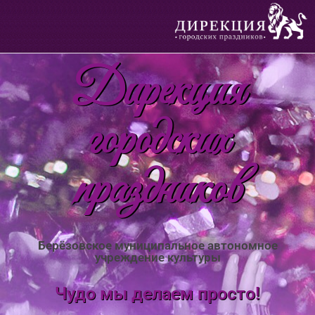
Дирекция
городских
праздников
Берёзовское муниципальное автономное
учреждение культуры
Чудо мы делаем просто!