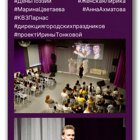
#ДеньПоэзии #ЖенскаяЛирика
#МаринаЦветаева #АннаАхматова
#КВЗПарнас
#дирекциягородскихпраздников
#проектИриныТонковой