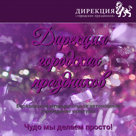
Дирекция
городских
праздников
Берёзовское муниципальное автономное
учреждение культуры
Чудо мы делаем просто!